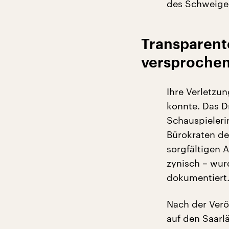
des Schweigen
Transparent
versproche
Ihre Verletzun
konnte. Das 
Schauspieleri
Bürokraten des
sorgfältigen A
zynisch – wur
dokumentiert
Nach der Veröf
auf den Saarl