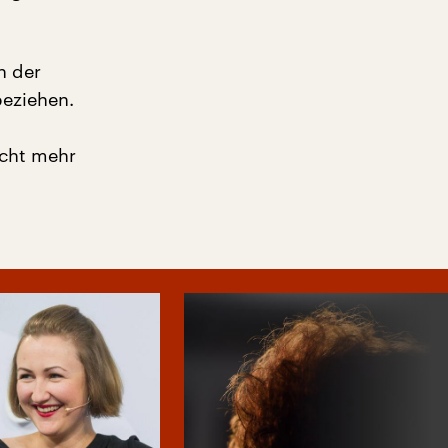
n der
beziehen.
icht mehr