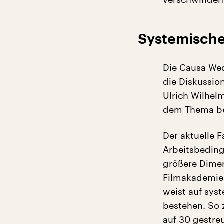
Systemische
Die Causa Wed
die Diskussio
Ulrich Wilhel
dem Thema be
Der aktuelle F
Arbeitsbeding
größere Dimen
Filmakademien
weist auf sys
bestehen. So 
auf 30 gestre