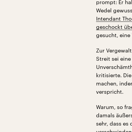
prompt: Er ha
Wedel gewuss
Intendant Tho
geschockt üb
gesucht, eine
Zur Vergewalt
Streit sei ei
Unverschämthei
kritisierte. D
machen, indem
verspricht.
Warum, so fra
damals äußers
sehr, dass es
verschwinden 