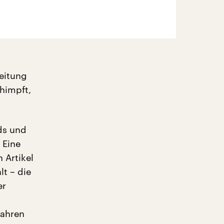
eitung
chimpft,
ds und
 Eine
 Artikel
lt – die
er
Jahren