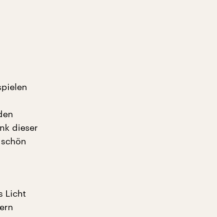
spielen
 den
ank dieser
z schön
s Licht
tern