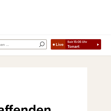
Seit
15:05
Uhr
Live
Tonart
affenden