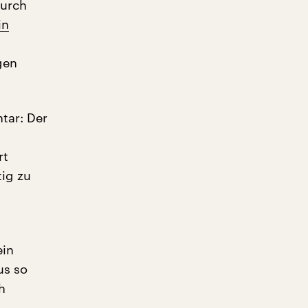
durch
in
gen
tar: Der
rt
tig zu
ein
us so
h