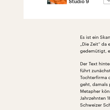
Studio 9
Es ist ein Sk
„Die Zeit“ da 
gedemütigt, er
Der Text hint
führt zunächs
Tochterfirma d
geht, damals p
Metapher könn
Jahrzehnten 18
Schweizer Sch