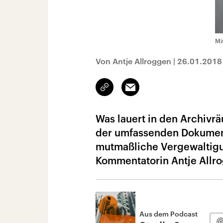
Mi
Von Antje Allroggen
|
26.01.2018
Link
Email
kopieren/teilen
Was lauert in den Archiv
der umfassenden Dokumen
mutmaßliche Vergewaltigun
Kommentatorin Antje Allro
Aus dem Podcast