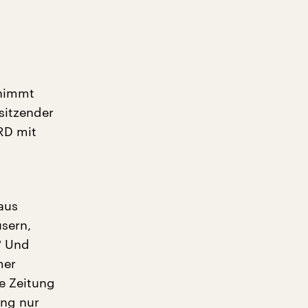
 nimmt
sitzender
RD mit
aus
sern,
? Und
mer
e Zeitung
ung nur