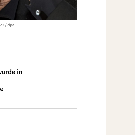
er / dpa
wurde in
re