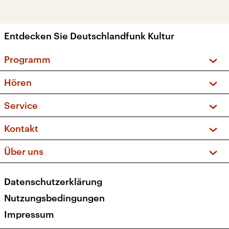
Entdecken Sie Deutschlandfunk Kultur
Programm
Vorschau und Rückschau
Hören
Sendungen und Podcasts
Livestream
Service
Musikliste
Frequenzen (UKW + DAB+)
FAQ
Kontakt
Kakadu – Das Kinderprogramm
Apps
Archiv
Hörerservice
Über uns
Newsletter
Social Media
Deutschlandradio
RSS
Datenschutzerklärung
Presse
Veranstaltungen
Nutzungsbedingungen
Karriere
Impressum
Transparenz