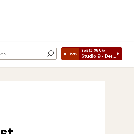
Seit
12:05
Uhr
Live
Studio 9 - Der Tag mit ..
st