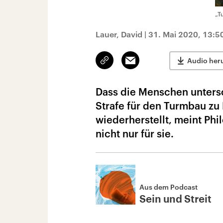
„T
Lauer, David
|
31. Mai 2020, 13:5
Link
Email
Audio her
kopieren/teilen
Dass die Menschen untersc
Strafe für den Turmbau zu 
wiederherstellt, meint Phi
nicht nur für sie.
Aus dem Podcast
Sein und Streit