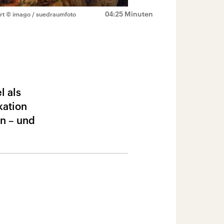
04:25 Minuten
rt
© imago / suedraumfoto
l als
kation
en – und