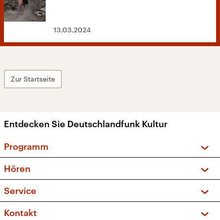
13.03.2024
Zur Startseite
Entdecken Sie Deutschlandfunk Kultur
Programm
Vorschau und Rückschau
Hören
Sendungen und Podcasts
Livestream
Service
Musikliste
Frequenzen (UKW + DAB+)
FAQ
Kontakt
Kakadu – Das Kinderprogramm