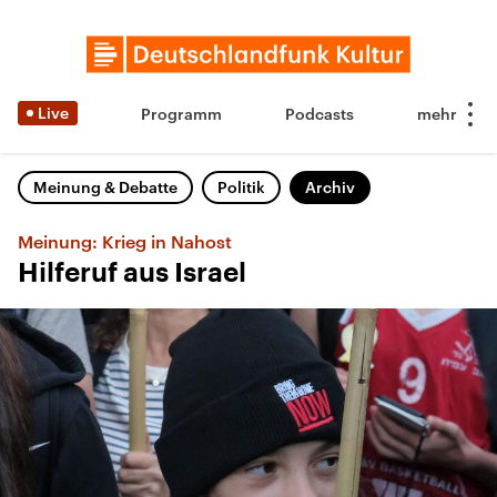
Live
Programm
Podcasts
Meinung & Debatte
Politik
Archiv
Meinung: Krieg in Nahost
Hilferuf aus Israel