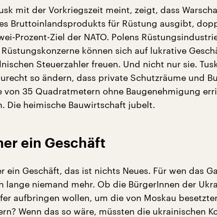
usk mit der Vorkriegszeit meint, zeigt, dass Warscha
des Bruttoinlandsprodukts für Rüstung ausgibt, dopp
Zwei-Prozent-Ziel der NATO. Polens Rüstungsindustri
e Rüstungskonzerne können sich auf lukrative Geschä
nischen Steuerzahler freuen. Und nicht nur sie. Tusk
urecht so ändern, dass private Schutzräume und Bu
ße von 35 Quadratmetern ohne Baugenehmigung erri
. Die heimische Bauwirtschaft jubelt.
mer ein Geschäft
er ein Geschäft, das ist nichts Neues. Für wen das G
hon lange niemand mehr. Ob die BürgerInnen der Ukra
er aufbringen wollen, um die von Moskau besetzte
rn? Wenn das so wäre, müssten die ukrainischen K