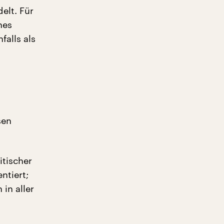
elt. Für
nes
alls als
sen
itischer
ntiert;
in aller