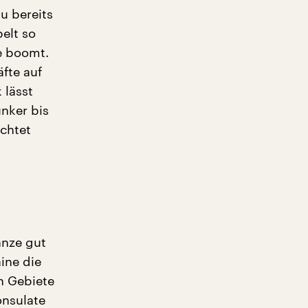
u bereits
elt so
e boomt.
fte auf
 lässt
nker bis
chtet
anze gut
ine die
n Gebiete
onsulate