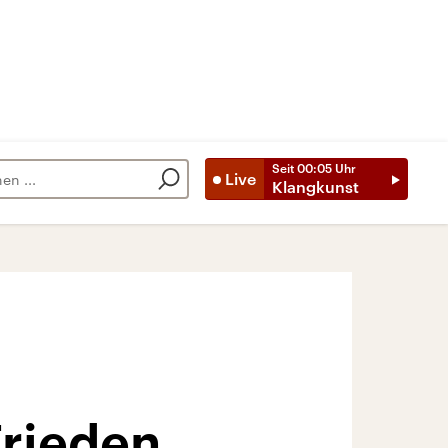
Seit
00:05
Uhr
Live
Klangkunst
Frieden