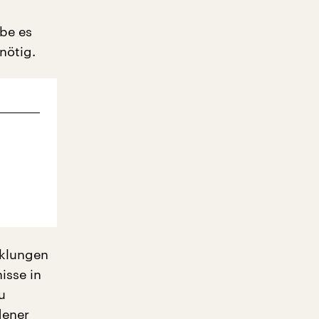
be es
nötig.
cklungen
isse in
u
dener