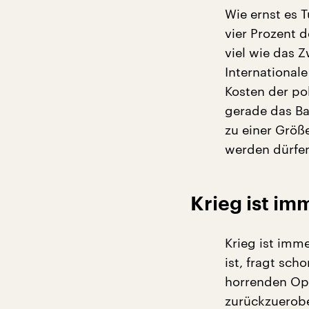
Wie ernst es T
vier Prozent 
viel wie das 
International
Kosten der pol
gerade das Ba
zu einer Grö
werden dürfen
Krieg ist im
Krieg ist imm
ist, fragt sc
horrenden Opf
zurückzuerobe