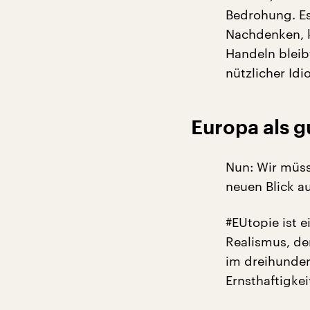
Bedrohung. Es
Nachdenken, k
Handeln bleib
nützlicher Id
Europa als 
Nun: Wir müss
neuen Blick a
#EUtopie ist e
Realismus, de
im dreihunder
Ernsthaftigke