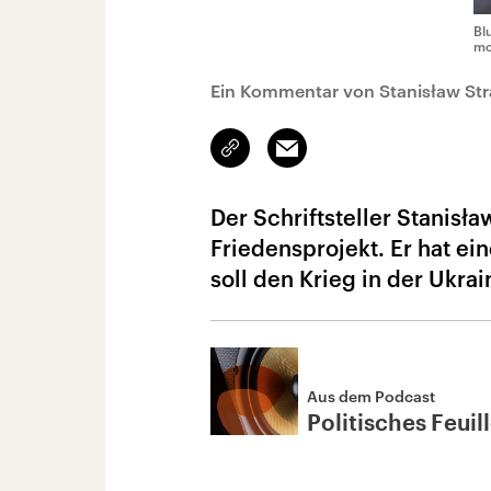
Bl
mo
Ein Kommentar von Stanisław Str
Link
Email
kopieren/teilen
Der Schriftsteller Stanisł
Friedensprojekt. Er hat e
soll den Krieg in der Ukra
Aus dem Podcast
Politisches Feuil