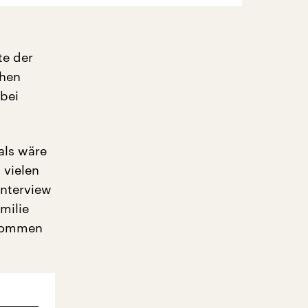
te der
chen
abei
als wäre
 vielen
Interview
milie
enommen