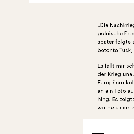
„Die Nachkrieg
polnische Pre
später folgte
betonte Tusk,
Es fällt mir s
der Krieg una
Europäern kol
an ein Foto au
hing. Es zei
wurde es am 3