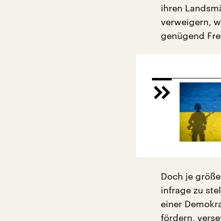
ihren Landsmä
verweigern, w
genügend Frei
Doch je größe
infrage zu ste
einer Demokra
fördern, vers