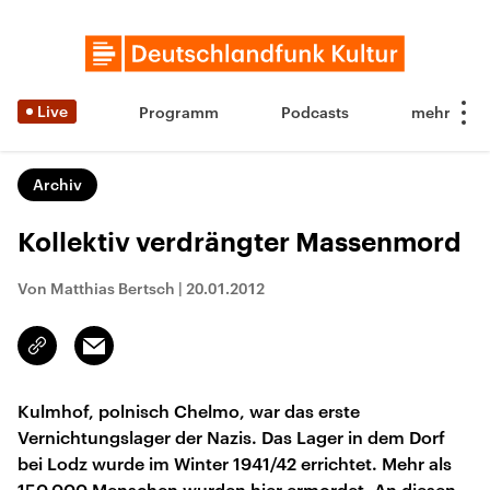
Live
Programm
Podcasts
Archiv
Kollektiv verdrängter Massenmord
Von Matthias Bertsch
|
20.01.2012
Email
Link
kopieren/teilen
Kulmhof, polnisch Chelmo, war das erste
Vernichtungslager der Nazis. Das Lager in dem Dorf
bei Lodz wurde im Winter 1941/42 errichtet. Mehr als
150.000 Menschen wurden hier ermordet. An diesen