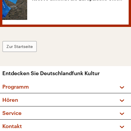
Zur Startseite
Entdecken Sie Deutschlandfunk Kultur
Programm
Vorschau und Rückschau
Hören
Sendungen und Podcasts
Livestream
Service
Musikliste
Frequenzen (UKW + DAB+)
FAQ
Kontakt
Kakadu – Das Kinderprogramm