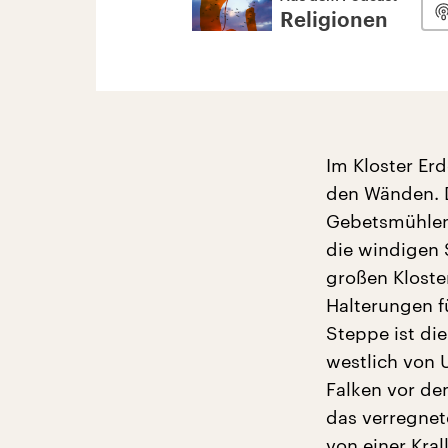
Religionen
Im Kloster Er
den Wänden. D
Gebetsmühlen
die windigen 
großen Klost
Halterungen f
Steppe ist die
westlich von 
Falken vor de
das verregnet
von einer Kral