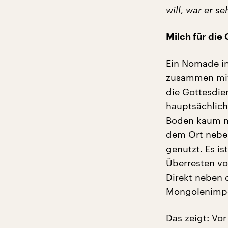
will, war er se
Milch für die
Ein Nomade in 
zusammen mit 
die Gottesdie
hauptsächlich
Boden kaum m
dem Ort neben
genutzt. Es i
Überresten v
Direkt neben 
Mongolenimp
Das zeigt: Vo