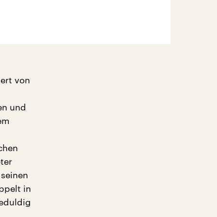
tert von
en und
dem
schen
ter
 seinen
pelt in
eduldig