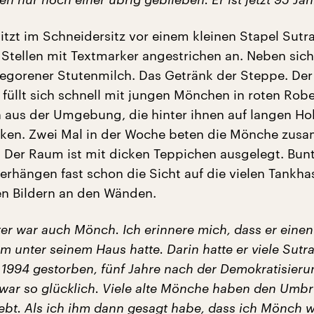
tzt im Schneidersitz vor einem kleinen Stapel Sutra
 Stellen mit Textmarker angestrichen an. Neben sich
gegorener Stutenmilch. Das Getränk der Steppe. De
füllt sich schnell mit jungen Mönchen in roten Rob
n aus der Umgebung, die hinter ihnen auf langen H
en. Zwei Mal in der Woche beten die Mönche zus
. Der Raum ist mit dicken Teppichen ausgelegt. Bun
verhängen fast schon die Sicht auf die vielen Tankha
n Bildern an den Wänden.
er war auch Mönch. Ich erinnere mich, dass er einen
 unter seinem Haus hatte. Darin hatte er viele Sutr
t 1994 gestorben, fünf Jahre nach der Demokratisieru
 war so glücklich. Viele alte Mönche haben den Umbr
lebt. Als ich ihm dann gesagt habe, dass ich Mönch 