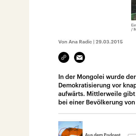
Ei
/ 
Von Ana Radic
|
29.03.2015
Link
Email
kopieren/teilen
In der Mongolei wurde der
Demokratisierung vor knap
aufwärts. Mittlerweile gib
bei einer Bevölkerung von
Aus dem Podcast