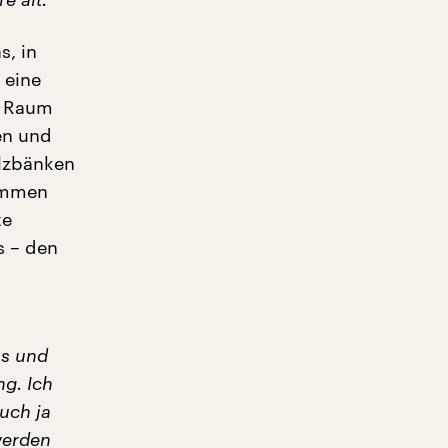
s, in
 eine
r Raum
en und
olzbänken
ammen
te
s – den
as und
ng. Ich
uch ja
werden