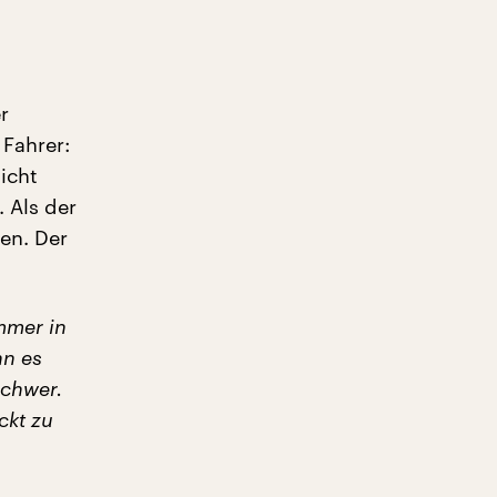
r
 Fahrer:
icht
 Als der
en. Der
mmer in
nn es
schwer.
ckt zu