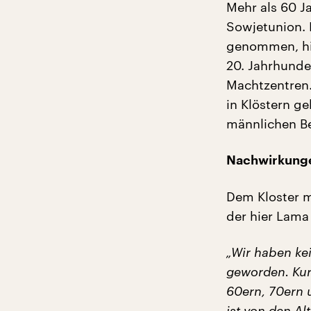
Mehr als 60 J
Sowjetunion. 
genommen, hin
20. Jahrhunde
Machtzentren.
in Klöstern g
männlichen B
Nachwirkung
Dem Kloster m
der hier Lama 
„Wir haben ke
geworden. Kurz
60ern, 70ern 
ist von den Alt