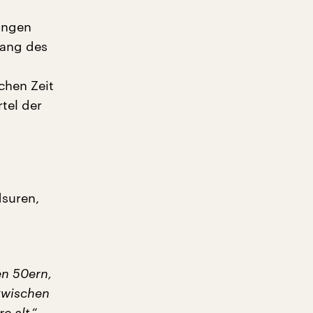
angen
fang des
chen Zeit
tel der
dsuren,
en 50ern,
zwischen
e alt.“