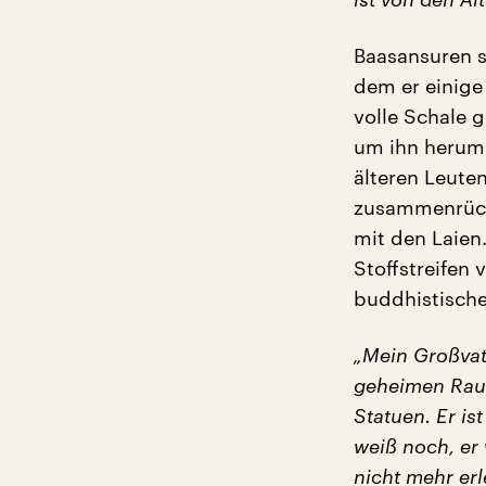
Baasansuren si
dem er einige
volle Schale 
um ihn herum 
älteren Leute
zusammenrück
mit den Laien
Stoffstreifen 
buddhistische
„Mein Großvat
geheimen Raum
Statuen. Er is
weiß noch, er
nicht mehr er