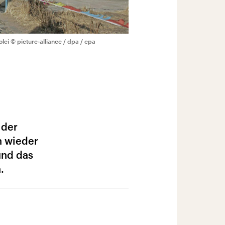
lei
© picture-alliance / dpa / epa
 der
n wieder
und das
.