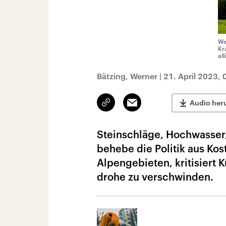
We
Kr
al
Bätzing, Werner
|
21. April 2023,
Link
Email
Audio her
kopieren/teilen
Steinschläge, Hochwasser,
behebe die Politik aus Kos
Alpengebieten, kritisiert
drohe zu verschwinden.