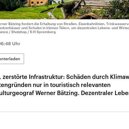
rner Bätzing fordert die Erhaltung von Straßen, Eisenbahnlinien, Trinkwasser
ankenhäuser und Schulen in kleinen Tälern, um dezentralen Lebens- und Wirtsc
liance / Shotshop / K-H Spremberg
 06:48 Uhr
unterladen
 zerstörte Infrastruktur: Schäden durch Klima
tengründen nur in touristisch relevanten
 Kulturgeograf Werner Bätzing. Dezentraler Leb