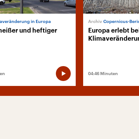
averänderung in Europa
Copernicus-Beri
heißer und heftiger
Europa erlebt be
Klimaveränderu
ten
04:46 Minuten