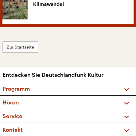
Klimawandel
Zur Startseite
Entdecken Sie Deutschlandfunk Kultur
Programm
Vorschau und Rückschau
Hören
Sendungen und Podcasts
Livestream
Service
Musikliste
Frequenzen (UKW + DAB+)
FAQ
Kontakt
Kakadu – Das Kinderprogramm