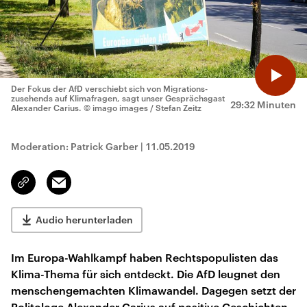
Der Fokus der AfD verschiebt sich von Migrations-
zusehends auf Klimafragen, sagt unser Gesprächsgast
29:32 Minuten
Alexander Carius.
© imago images / Stefan Zeitz
Moderation: Patrick Garber
|
11.05.2019
Email
Link
kopieren/teilen
Audio herunterladen
Im Europa-Wahlkampf haben Rechtspopulisten das
Klima-Thema für sich entdeckt. Die AfD leugnet den
menschengemachten Klimawandel. Dagegen setzt der
Politologe Alexander Carius auf positive Geschichten