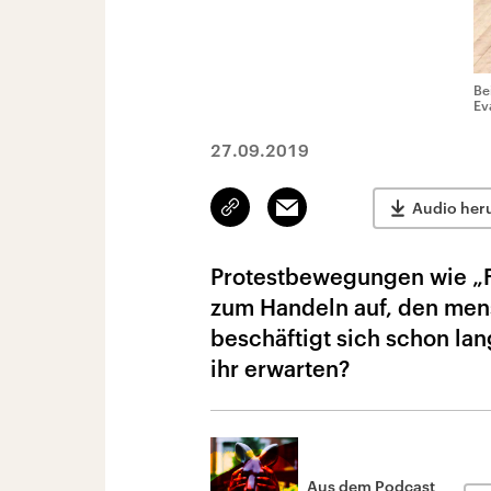
Be
Ev
27.09.2019
Link
Email
Audio her
kopieren/teilen
Protestbewegungen wie „Fr
zum Handeln auf, den men
beschäftigt sich schon l
ihr erwarten?
Aus dem Podcast