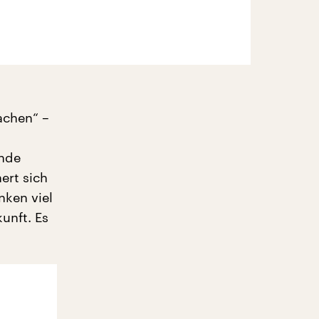
achen“ –
ende
ert sich
nken viel
kunft. Es