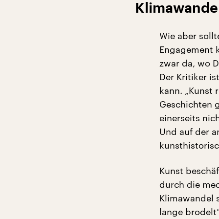
Klimawandel
Wie aber soll
Engagement k
zwar da, wo D
Der Kritiker i
kann. „Kunst r
Geschichten ga
einerseits nic
Und auf der a
kunsthistoris
Kunst beschäf
durch die med
Klimawandel s
lange brodelt