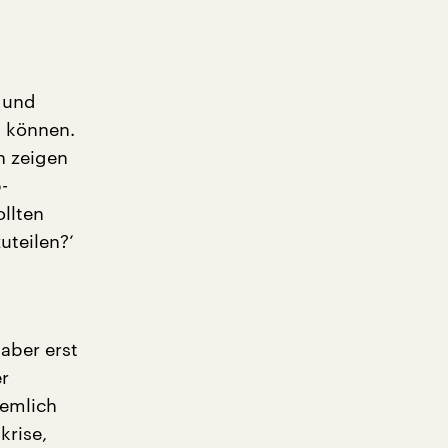
 und
n können.
n zeigen
-
ollten
uteilen?‘
aber erst
r
iemlich
krise,