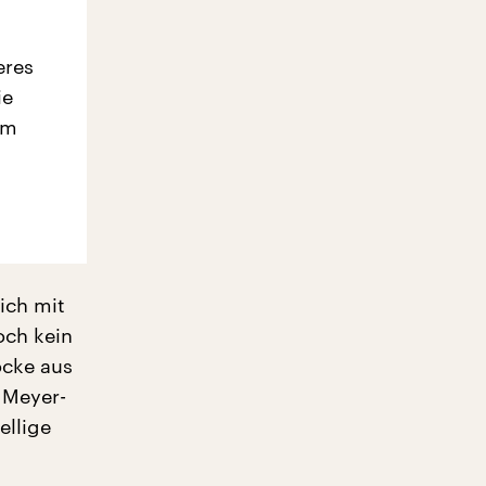
eres
ie
em
ich mit
och kein
öcke aus
 Meyer-
ellige