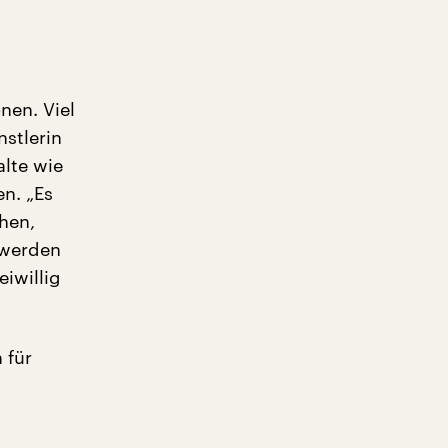
nen. Viel
nstlerin
lte wie
n. „Es
hen,
 werden
iwillig
 für