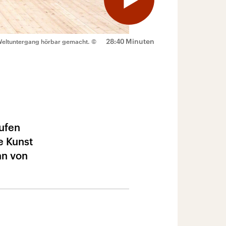
28:40 Minuten
Weltuntergang hörbar gemacht.
©
rufen
e Kunst
an von