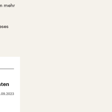
um mehr
eses
aten
.09.2023