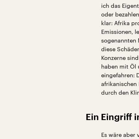
ich das Eigen
oder bezahlen
klar: Afrika p
Emissionen, l
sogenannten 
diese Schäden
Konzerne sind
haben mit Öl 
eingefahren: 
afrikanische
durch den Kli
Ein
Eingriff
Es wäre aber v