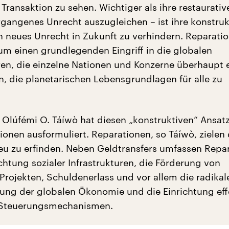
e Transaktion zu sehen. Wichtiger als ihre restaurativ
rgangenes Unrecht auszugleichen – ist ihre konstruk
h neues Unrecht in Zukunft zu verhindern. Reparati
m einen grundlegenden Eingriff in die globalen
en, die einzelne Nationen und Konzerne überhaupt er
n, die planetarischen Lebensgrundlagen für alle zu
 Olúfémi O. Táíwò hat diesen „konstruktiven“ Ansat
ionen ausformuliert. Reparationen, so Táíwò, zielen
neu zu erfinden. Neben Geldtransfers umfassen Repa
chtung sozialer Infrastrukturen, die Förderung von
Projekten, Schuldenerlass und vor allem die radikal
ung der globalen Ökonomie und die Einrichtung eff
d Steuerungsmechanismen.