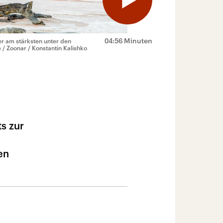
04:56 Minuten
er am stärksten unter den
e / Zoonar / Konstantin Kalishko
s zur
en