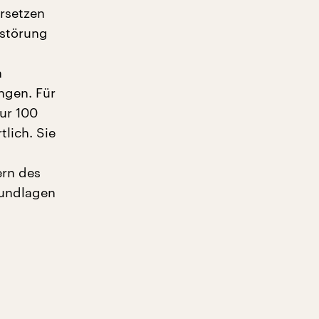
rsetzen
rstörung
n
gen. Für
Nur 100
lich. Sie
ern des
rundlagen