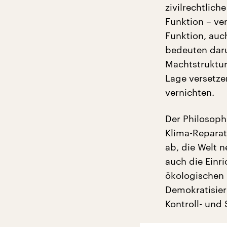
zivilrechtlich
Funktion – ve
Funktion, auc
bedeuten daru
Machtstruktur
Lage versetze
vernichten.
Der Philosoph
Klima-Reparat
ab, die Welt 
auch die Einri
ökologischen 
Demokratisier
Kontroll- un