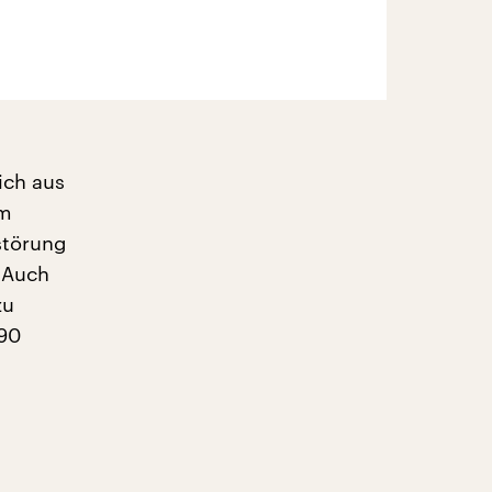
ich aus
im
störung
. Auch
zu
 90