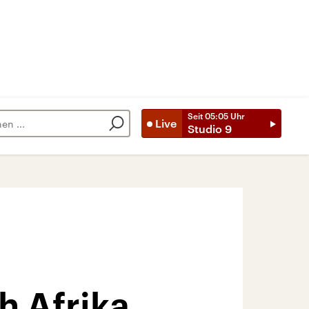
Seit
05:05
Uhr
Live
Studio 9
h Afrika