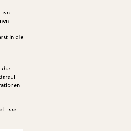
e
tive
onen
st in die
z der
 darauf
rationen
e
ektiver