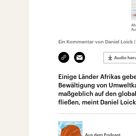
Af
Au
Ein Kommentar von Daniel Loick
Link
Email
Audio her
kopieren/teilen
Einige Länder Afrikas gebe
Bewältigung von Umweltka
maßgeblich auf den global
fließen, meint Daniel Loick
Aus dem Podcast