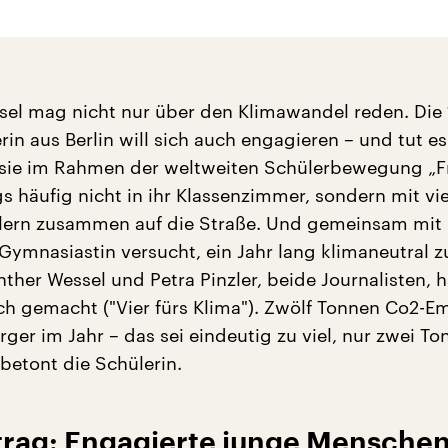
sel mag nicht nur über den Klimawandel reden. Die 
rin aus Berlin will sich auch engagieren – und tut e
sie im Rahmen der weltweiten Schülerbewegung „Fr
gs häufig nicht in ihr Klassenzimmer, sondern mit vi
lern zusammen auf die Straße. Und gemeinsam mit 
 Gymnasiastin versucht, ein Jahr lang klimaneutral z
nther Wessel und Petra Pinzler, beide Journalisten, 
ch gemacht ("Vier fürs Klima"). Zwölf Tonnen Co2-E
ger im Jahr – das sei eindeutig zu viel, nur zwei To
 betont die Schülerin.
trag: Engagierte junge Mensche