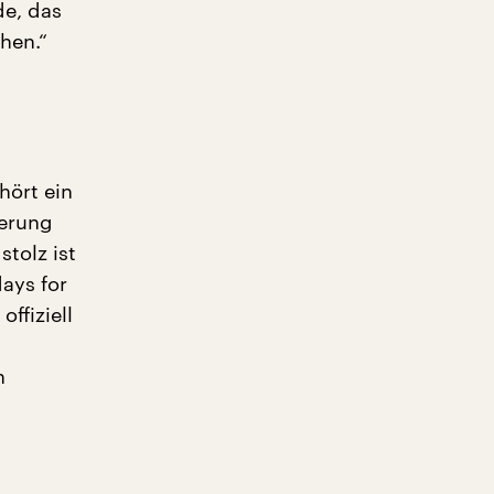
de, das
hen.“
hört ein
ierung
tolz ist
days for
ffiziell
n