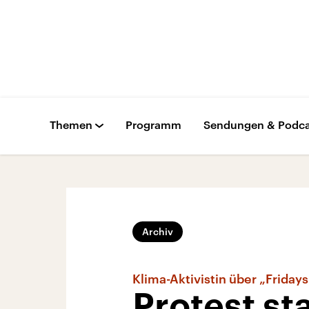
Themen
Programm
Sendungen & Podca
Archiv
Klima-Aktivistin über „Fridays
Protest st