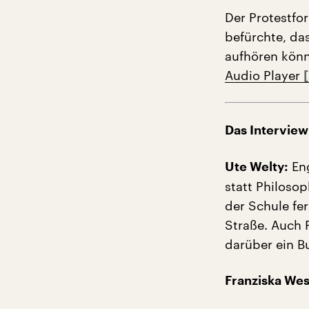
Der Protestfo
befürchte, da
aufhören könn
Audio Player
Das Interview
Eng
Ute Welty:
statt Philoso
der Schule fe
Straße. Auch F
darüber ein B
Franziska Wes