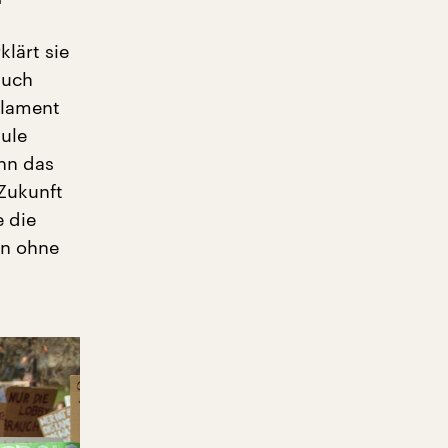
lärt sie
auch
rlament
hule
nn das
Zukunft
e die
en ohne