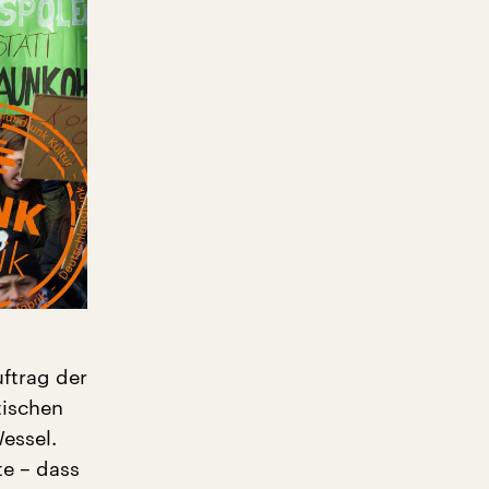
ftrag der
tischen
essel.
te – dass