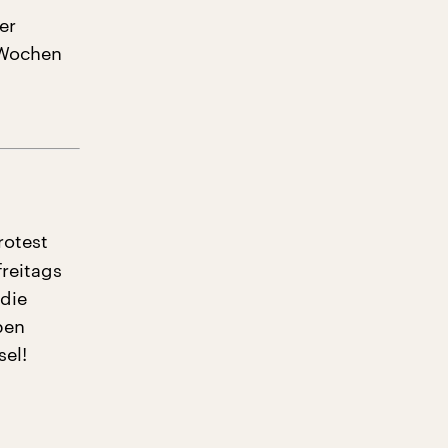
er
 Wochen
rotest
reitags
 die
ben
el!