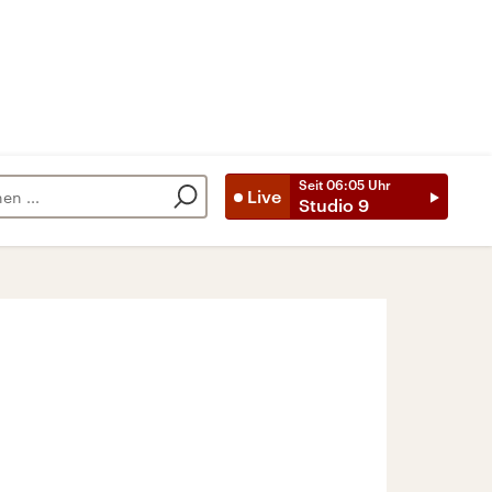
Seit
06:05
Uhr
Live
Studio 9