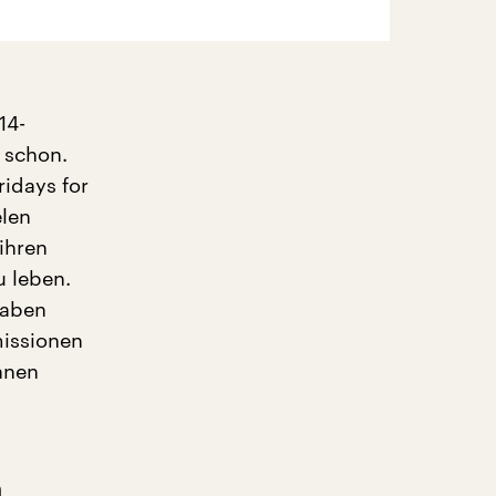
14-
s schon.
idays for
elen
ihren
u leben.
haben
missionen
nnen
n