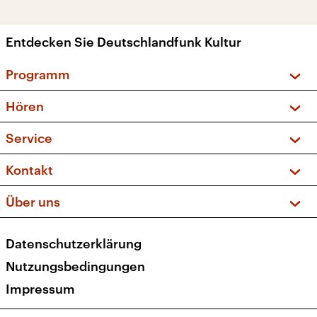
Entdecken Sie Deutschlandfunk Kultur
Programm
Vorschau und Rückschau
Hören
Sendungen und Podcasts
Livestream
Service
Musikliste
Frequenzen (UKW + DAB+)
FAQ
Kontakt
Kakadu – Das Kinderprogramm
Apps
Archiv
Hörerservice
Über uns
Newsletter
Social Media
Deutschlandradio
RSS
Datenschutzerklärung
Presse
Veranstaltungen
Nutzungsbedingungen
Karriere
Impressum
Transparenz