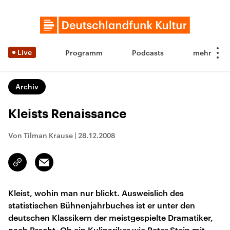
Live
Programm
Podcasts
Archiv
Kleists Renaissance
Von Tilman Krause
|
28.12.2008
Email
Link
kopieren/teilen
Kleist, wohin man nur blickt. Ausweislich des
statistischen Bühnenjahrbuches ist er unter den
deutschen Klassikern der meistgespielte Dramatiker,
nach Brecht. Ob ein Kulinariker wie Peter Stein mit