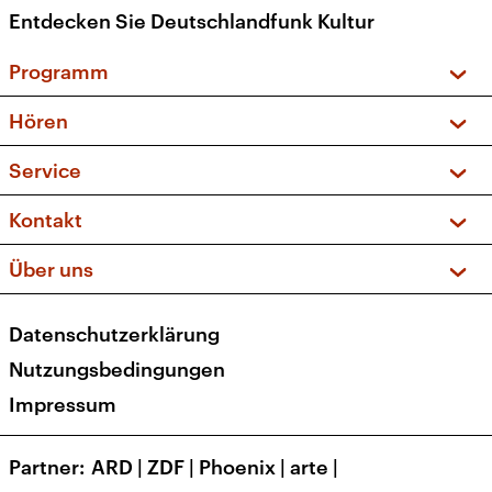
Entdecken Sie Deutschlandfunk Kultur
Programm
Vorschau und Rückschau
Hören
Sendungen und Podcasts
Livestream
Service
Musikliste
Frequenzen (UKW + DAB+)
FAQ
Kontakt
Kakadu – Das Kinderprogramm
Apps
Archiv
Hörerservice
Über uns
Newsletter
Social Media
Deutschlandradio
RSS
Datenschutzerklärung
Presse
Veranstaltungen
Nutzungsbedingungen
Karriere
Impressum
Transparenz
Korrekturen und Richtigstellungen
Partner
ARD
|
ZDF
|
Phoenix
|
arte
|
Barrierefreiheit