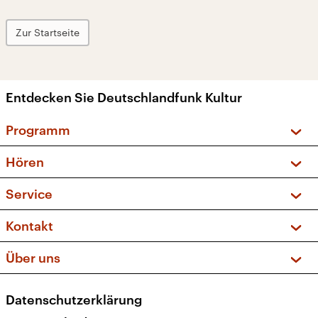
Zur Startseite
Entdecken Sie Deutschlandfunk Kultur
Programm
Vorschau und Rückschau
Hören
Sendungen und Podcasts
Livestream
Service
Musikliste
Frequenzen (UKW + DAB+)
FAQ
Kontakt
Kakadu – Das Kinderprogramm
Apps
Archiv
Hörerservice
Über uns
Newsletter
Social Media
Deutschlandradio
RSS
Datenschutzerklärung
Presse
Veranstaltungen