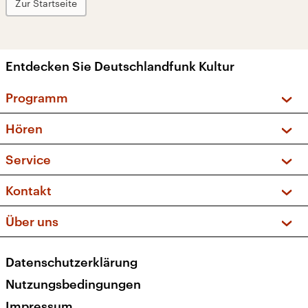
Zur Startseite
Entdecken Sie Deutschlandfunk Kultur
Programm
Vorschau und Rückschau
Hören
Sendungen und Podcasts
Livestream
Service
Musikliste
Frequenzen (UKW + DAB+)
FAQ
Kontakt
Kakadu – Das Kinderprogramm
Apps
Archiv
Hörerservice
Über uns
Newsletter
Social Media
Deutschlandradio
RSS
Datenschutzerklärung
Presse
Veranstaltungen
Nutzungsbedingungen
Karriere
Impressum