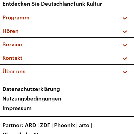
Entdecken Sie Deutschlandfunk Kultur
Programm
Vorschau und Rückschau
Hören
Sendungen und Podcasts
Livestream
Service
Musikliste
Frequenzen (UKW + DAB+)
FAQ
Kontakt
Kakadu – Das Kinderprogramm
Apps
Archiv
Hörerservice
Über uns
Newsletter
Social Media
Deutschlandradio
RSS
Datenschutzerklärung
Presse
Veranstaltungen
Nutzungsbedingungen
Karriere
Impressum
Transparenz
Korrekturen und Richtigstellungen
Partner
ARD
|
ZDF
|
Phoenix
|
arte
|
Barrierefreiheit