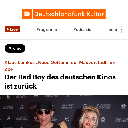
Live
Programm
Podcasts
Archiv
Klaus Lemkes „Neue Götter in der Maxvorstadt“ im
ZDF
Der Bad Boy des deutschen Kinos
ist zurück