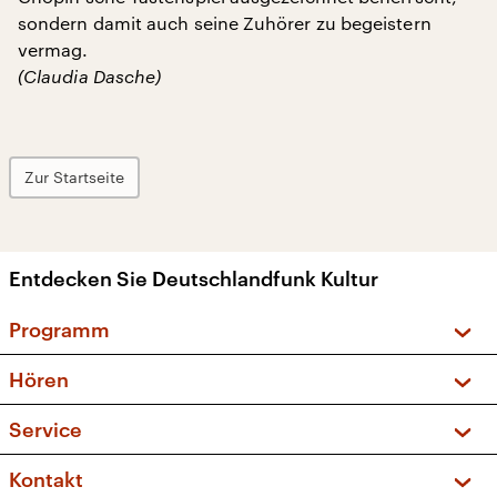
sondern damit auch seine Zuhörer zu begeistern
vermag.
(Claudia Dasche)
Zur Startseite
Entdecken Sie Deutschlandfunk Kultur
Programm
Vorschau und Rückschau
Hören
Sendungen und Podcasts
Livestream
Service
Musikliste
Frequenzen (UKW + DAB+)
FAQ
Kontakt
Kakadu – Das Kinderprogramm