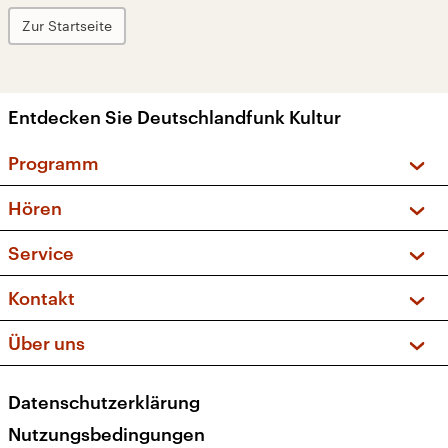
Zur Startseite
Entdecken Sie Deutschlandfunk Kultur
Programm
Vorschau und Rückschau
Hören
Sendungen und Podcasts
Livestream
Service
Musikliste
Frequenzen (UKW + DAB+)
FAQ
Kontakt
Kakadu – Das Kinderprogramm
Apps
Archiv
Hörerservice
Über uns
Newsletter
Social Media
Deutschlandradio
RSS
Datenschutzerklärung
Presse
Veranstaltungen
Nutzungsbedingungen
Karriere