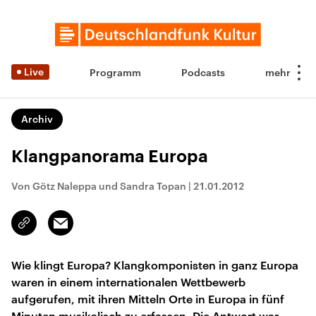
Live
Programm
Podcasts
Archiv
Klangpanorama Europa
Von Götz Naleppa und Sandra Topan
|
21.01.2012
Email
Link
kopieren/teilen
Wie klingt Europa? Klangkomponisten in ganz Europa
waren in einem internationalen Wettbewerb
aufgerufen, mit ihren Mitteln Orte in Europa in fünf
Minuten musikalisch zu erfassen. Die Antwort war