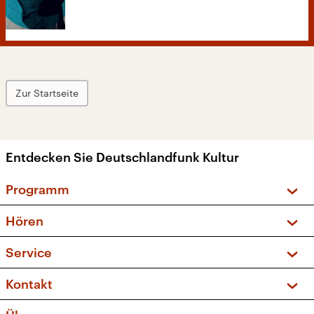
Zur Startseite
Entdecken Sie Deutschlandfunk Kultur
Programm
Vorschau und Rückschau
Hören
Sendungen und Podcasts
Livestream
Service
Musikliste
Frequenzen (UKW + DAB+)
FAQ
Kontakt
Kakadu – Das Kinderprogramm
Apps
Archiv
Hörerservice