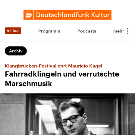
Live
Programm
Podcasts
Archiv
Klangbrücken-Festival ehrt Mauricio Kagel
Fahrradklingeln und verrutschte
Marschmusik