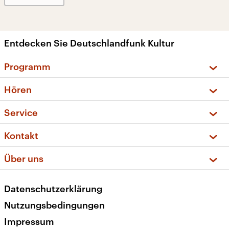
Entdecken Sie Deutschlandfunk Kultur
Programm
Vorschau und Rückschau
Hören
Sendungen und Podcasts
Livestream
Service
Musikliste
Frequenzen (UKW + DAB+)
FAQ
Kontakt
Kakadu – Das Kinderprogramm
Apps
Archiv
Hörerservice
Über uns
Newsletter
Social Media
Deutschlandradio
RSS
Datenschutzerklärung
Presse
Veranstaltungen
Nutzungsbedingungen
Karriere
Impressum
Transparenz