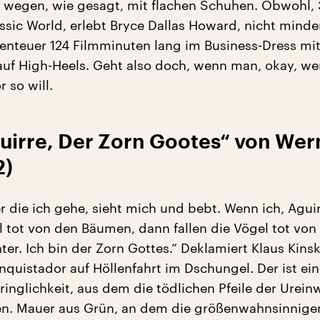
t wegen, wie gesagt, mit flachen Schuhen. Obwohl, 
assic World, erlebt Bryce Dallas Howard, nicht minde
nteuer 124 Filmminuten lang im Business-Dress mit
uf High-Heels. Geht also doch, wenn man, okay, we
 so will.
guirre, Der Zorn Gootes“ von Wer
2)
r die ich gehe, sieht mich und bebt. Wenn ich, Aguirr
l tot von den Bäumen, dann fallen die Vögel tot von
r. Ich bin der Zorn Gottes.“ Deklamiert Klaus Kinsk
nquistador auf Höllenfahrt im Dschungel. Der ist e
inglichkeit, aus dem die tödlichen Pfeile der Urei
en. Mauer aus Grün, an dem die größenwahnsinnige