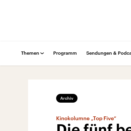
Themen
Programm
Sendungen & Podca
Archiv
Kinokolumne „Top Five“
Die fünf 