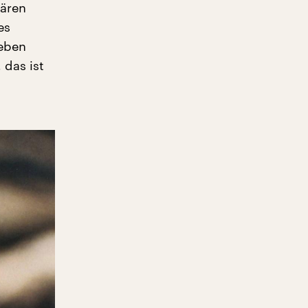
dären
es
ieben
 das ist