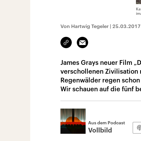
Ka
im
Von Hartwig Tegeler
|
25.03.2017
Link
Email
kopieren/teilen
James Grays neuer Film „D
verschollenen Zivilisatio
Regenwälder regen schon s
Wir schauen auf die fünf b
Aus dem Podcast
Vollbild