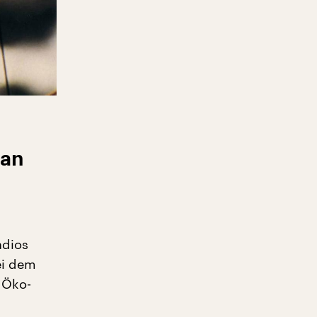
man
ndios
ei dem
 Öko-