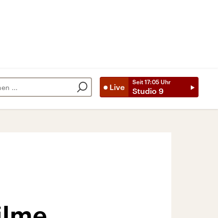
Seit
17:05
Uhr
Live
Studio 9
ilme