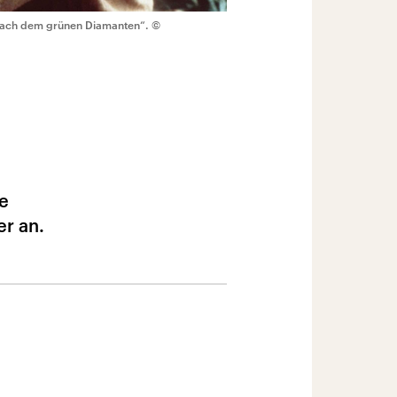
 nach dem grünen Diamanten“.
©
e
r an.