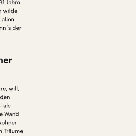
31 Jahre
r wilde
 allen
nn´s der
ner
e, will,
 den
i als
ine Wand
nwohner
n Träume