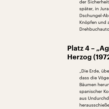
der Sicherhei
später, in Jur
Dschungel-Abe
Knöpfen und a
Drehbuchautor
Platz 4 – „A
Herzog (197
„Die Erde, übe
dass die Vöge
Bäumen herunte
spanischer Ko
aus Undurchdr
herausschieß