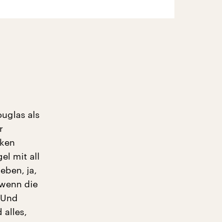
uglas als
r
cken
l mit all
eben, ja,
wenn die
 Und
alles,