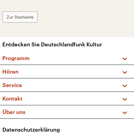
Zur Startseite
Entdecken Sie Deutschlandfunk Kultur
Programm
Vorschau und Rückschau
Hören
Sendungen und Podcasts
Livestream
Service
Musikliste
Frequenzen (UKW + DAB+)
FAQ
Kontakt
Kakadu – Das Kinderprogramm
Apps
Archiv
Hörerservice
Über uns
Newsletter
Social Media
Deutschlandradio
RSS
Datenschutzerklärung
Presse