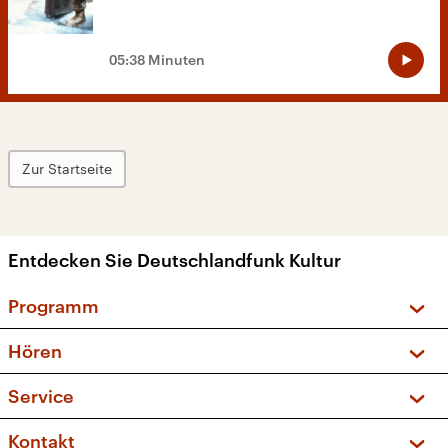
05:38 Minuten
Zur Startseite
Entdecken Sie Deutschlandfunk Kultur
Programm
Vorschau und Rückschau
Hören
Sendungen und Podcasts
Livestream
Service
Musikliste
Frequenzen (UKW + DAB+)
FAQ
Kontakt
Kakadu – Das Kinderprogramm