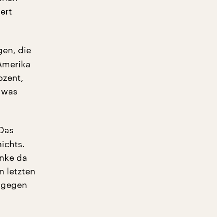
ert
en, die
 Amerika
ozent,
, was
 Das
ichts.
enke da
n letzten
t gegen