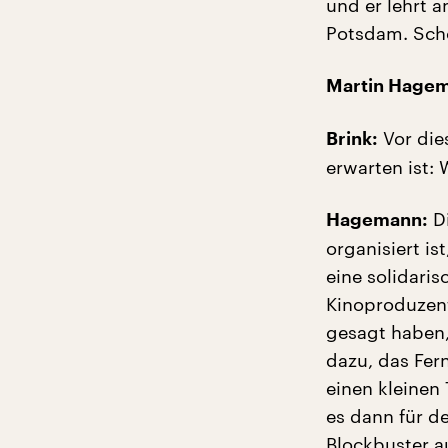
und er lehrt 
Potsdam. Sch
Martin Hage
Vor die
Brink:
erwarten ist:
Di
Hagemann:
organisiert is
eine solidaris
Kinoproduzent
gesagt haben,
dazu, das Fer
einen kleinen 
es dann für de
Blockbuster a