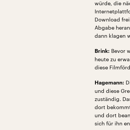
würde, die näc
Internetplatt
Download frei
Abgabe herang
dann klagen 
Bevor w
Brink:
heute zu erwa
diese Filmför
Di
Hagemann:
und diese Gre
zuständig. Da
dort bekommt
und dort bean
sich für ihn e