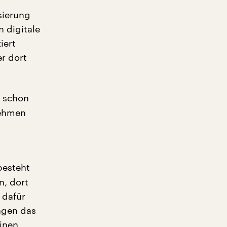
sierung
n digitale
iert
r dort
a schon
nehmen
besteht
n, dort
 dafür
ngen das
inen