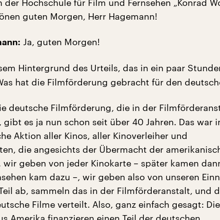
an der Hochschule für Film und Fernsehen „Konrad Wo
önen guten Morgen, Herr Hagemann!
Ja, guten Morgen!
mann:
sem Hintergrund des Urteils, das in ein paar Stunde
 Was hat die Filmförderung gebracht für den deutsch
e deutsche Filmförderung, die in der Filmförderanst
t, gibt es ja nun schon seit über 40 Jahren. Das war 
che Aktion aller Kinos, aller Kinoverleiher und
en, die angesichts der Übermacht der amerikanisc
 wir geben von jeder Kinokarte – später kamen da
nsehen kam dazu –, wir geben also von unseren Ei
Teil ab, sammeln das in der Filmförderanstalt, und d
utsche Filme verteilt. Also, ganz einfach gesagt: Di
us Amerika finanzieren einen Teil der deutschen