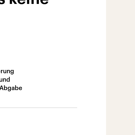
erung
 und
r Abgabe