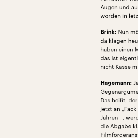
Augen und auc
worden in letz
Nun möc
Brink:
da klagen heu
haben einen M
das ist eigent
nicht Kasse m
Ja
Hagemann:
Gegenargument
Das heißt, de
jetzt an „Fack
Jahren –, werd
die Abgabe kl
Filmförderans