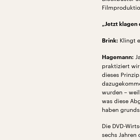
Filmproduktio
„Jetzt klagen
Klingt e
Brink:
Ja
Hagemann:
praktiziert w
dieses Prinzip
dazugekommen
wurden – weil
was diese Abg
haben grundsä
Die DVD-Wirtsc
sechs Jahren