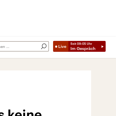
Seit
09:05
Uhr
Live
Im Gespräch
s keine