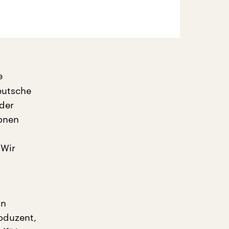
e
eutsche
der
onen
 Wir
on
oduzent,