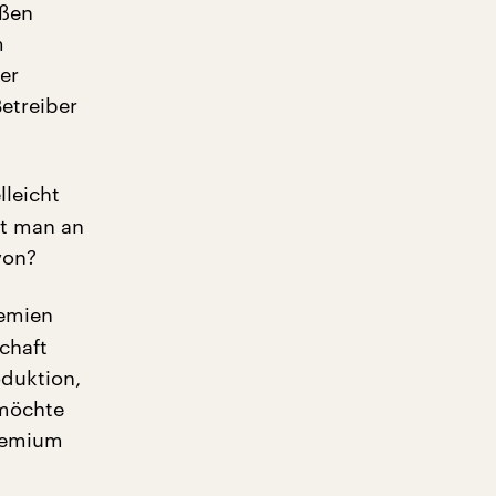
oßen
m
er
etreiber
lleicht
mt man an
von?
remien
chaft
oduktion,
 möchte
Gremium