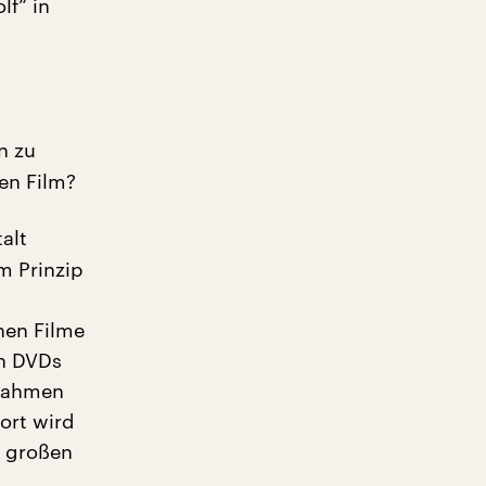
lf“ in
n zu
en Film?
alt
im Prinzip
hen Filme
nn DVDs
nnahmen
ort wird
e großen