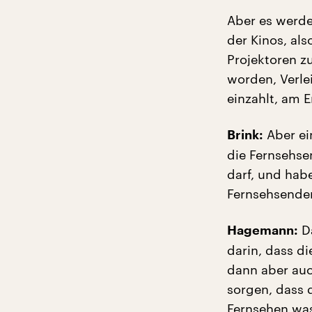
Aber es werden
der Kinos, al
Projektoren zu
worden, Verle
einzahlt, am 
Aber ei
Brink:
die Fernsehse
darf, und hab
Fernsehsender
Da
Hagemann:
darin, dass di
dann aber auch
sorgen, dass 
Fernsehen was