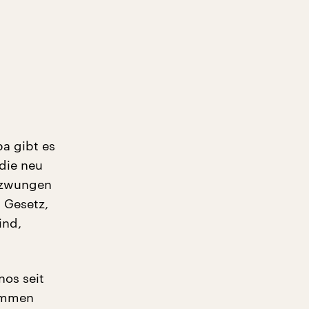
t
pa gibt es
 die neu
ezwungen
 Gesetz,
ind,
nos seit
kommen