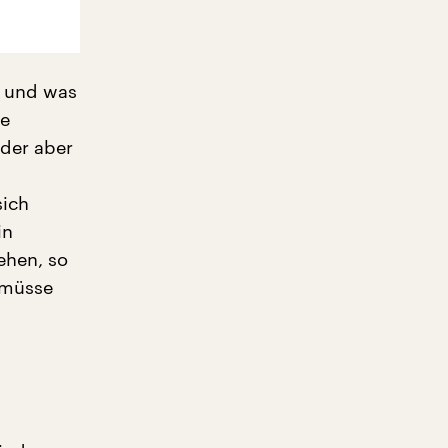
i und was
he
lder aber
sich
in
ehen, so
 müsse