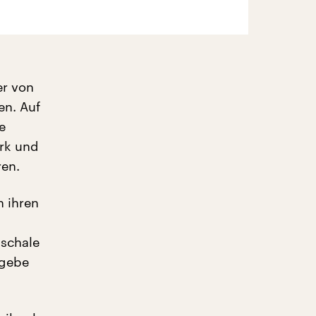
er von
en. Auf
e
erk und
ren.
n ihren
uschale
 gebe