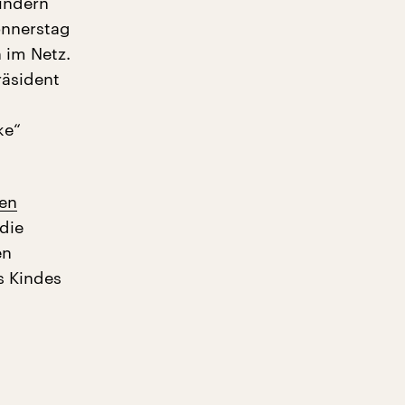
Kindern
onnerstag
 im Netz.
räsident
ke“
den
die
en
s Kindes