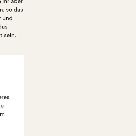
 ihr aber
n, so das
r und
das
 sein,
eres
ie
em