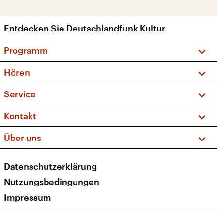
Entdecken Sie Deutschlandfunk Kultur
Programm
Vorschau und Rückschau
Hören
Sendungen und Podcasts
Livestream
Service
Musikliste
Frequenzen (UKW + DAB+)
FAQ
Kontakt
Kakadu – Das Kinderprogramm
Apps
Archiv
Hörerservice
Über uns
Newsletter
Social Media
Deutschlandradio
RSS
Datenschutzerklärung
Presse
Veranstaltungen
Nutzungsbedingungen
Karriere
Impressum
Transparenz