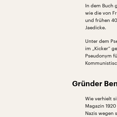
In dem Buch g
wie die von F
und frühen 40e
Jaedicke.
Unter dem Ps
im „Kicker“ g
Pseudonym für
Kommunistisc
Gründer Be
Wie verhielt 
Magazin 1920
Nazis wegen s