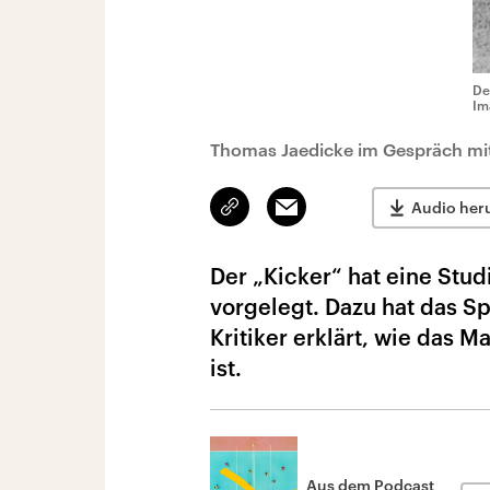
De
Im
Thomas Jaedicke im Gespräch mit
Link
Email
Audio her
kopieren/teilen
Der „Kicker“ hat eine Stu
vorgelegt. Dazu hat das S
Kritiker erklärt, wie das 
ist.
Aus dem Podcast