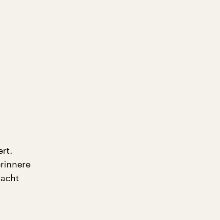
rt.
rinnere
racht