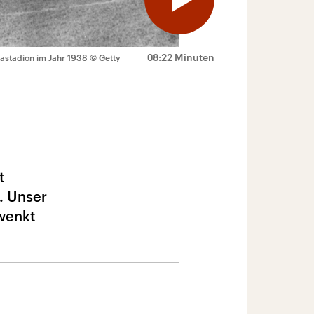
08:22 Minuten
iastadion im Jahr 1938
© Getty
t
. Unser
hwenkt