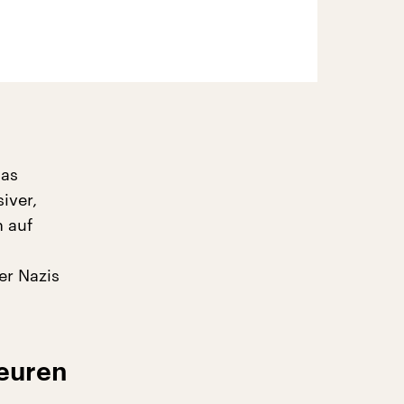
mas
iver,
h auf
er Nazis
teuren