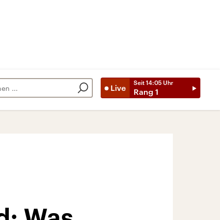
Seit
14:05
Uhr
Live
Rang 1
d: Was