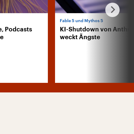
Fable 5 und Mythos 5
e, Podcasts
KI-Shutdown von Anthro
de
weckt Ängste