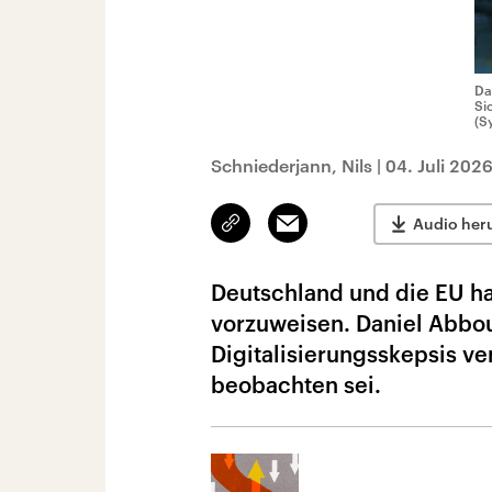
Da
Si
(S
Schniederjann, Nils
|
04. Juli 202
Link
Email
Audio her
kopieren/teilen
Deutschland und die EU ha
vorzuweisen. Daniel Abbo
Digitalisierungsskepsis ver
beobachten sei.