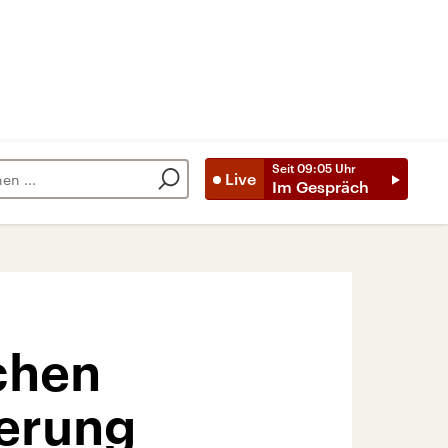
Seit
09:05
Uhr
Live
Im Gespräch
chen
ierung