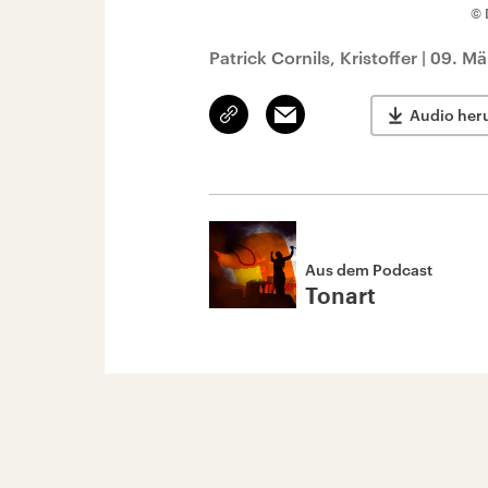
© 
Patrick Cornils, Kristoffer
|
09. Mä
Link
Email
Audio her
kopieren/teilen
Aus dem Podcast
Tonart