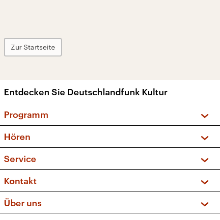
Zur Startseite
Entdecken Sie Deutschlandfunk Kultur
Programm
Vorschau und Rückschau
Hören
Sendungen und Podcasts
Livestream
Service
Musikliste
Frequenzen (UKW + DAB+)
FAQ
Kontakt
Kakadu – Das Kinderprogramm
Apps
Archiv
Hörerservice
Über uns
Newsletter
Social Media