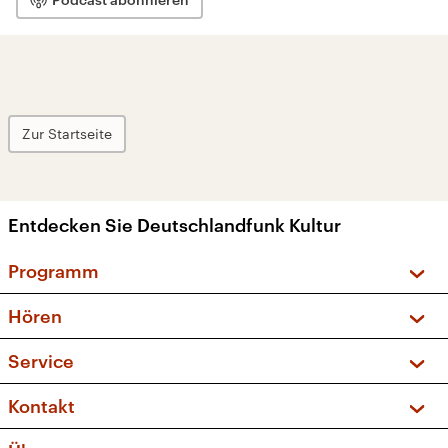
Zur Startseite
Entdecken Sie Deutschlandfunk Kultur
Programm
Vorschau und Rückschau
Hören
Sendungen und Podcasts
Livestream
Service
Musikliste
Frequenzen (UKW + DAB+)
FAQ
Kontakt
Kakadu – Das Kinderprogramm
Apps
Archiv
Hörerservice