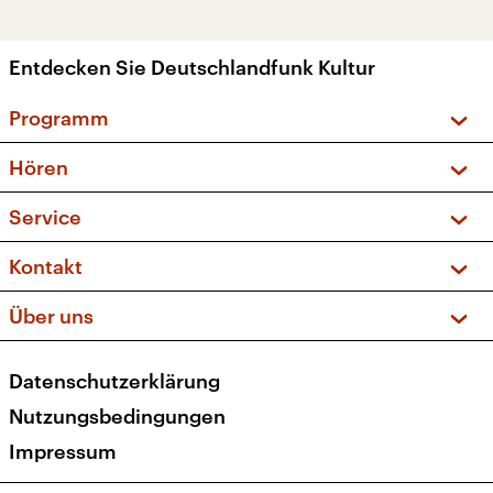
Entdecken Sie Deutschlandfunk Kultur
Programm
Vorschau und Rückschau
Hören
Sendungen und Podcasts
Livestream
Service
Musikliste
Frequenzen (UKW + DAB+)
FAQ
Kontakt
Kakadu – Das Kinderprogramm
Apps
Archiv
Hörerservice
Über uns
Newsletter
Social Media
Deutschlandradio
RSS
Datenschutzerklärung
Presse
Veranstaltungen
Nutzungsbedingungen
Karriere
Impressum
Transparenz