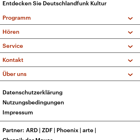
Entdecken Sie Deutschlandfunk Kultur
Programm
Vorschau und Rückschau
Hören
Sendungen und Podcasts
Livestream
Service
Musikliste
Frequenzen (UKW + DAB+)
FAQ
Kontakt
Kakadu – Das Kinderprogramm
Apps
Archiv
Hörerservice
Über uns
Newsletter
Social Media
Deutschlandradio
RSS
Datenschutzerklärung
Presse
Veranstaltungen
Nutzungsbedingungen
Karriere
Impressum
Transparenz
Korrekturen und Richtigstellungen
Partner
ARD
|
ZDF
|
Phoenix
|
arte
|
Barrierefreiheit