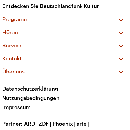
Entdecken Sie Deutschlandfunk Kultur
Programm
Vorschau und Rückschau
Hören
Sendungen und Podcasts
Livestream
Service
Musikliste
Frequenzen (UKW + DAB+)
FAQ
Kontakt
Kakadu – Das Kinderprogramm
Apps
Archiv
Hörerservice
Über uns
Newsletter
Social Media
Deutschlandradio
RSS
Datenschutzerklärung
Presse
Veranstaltungen
Nutzungsbedingungen
Karriere
Impressum
Transparenz
Korrekturen und Richtigstellungen
Partner
ARD
|
ZDF
|
Phoenix
|
arte
|
Barrierefreiheit