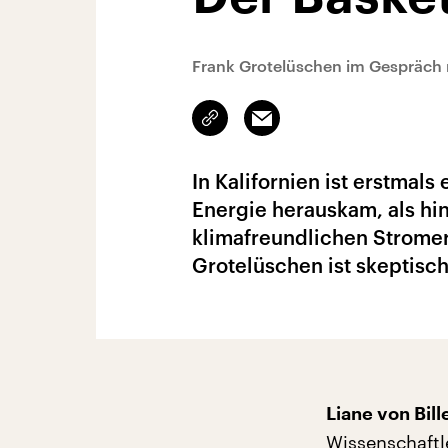
Frank Grotelüschen im Gespräch m
Link
Email
kopieren/teilen
In Kalifornien ist erstmals
Energie herauskam, als hin
klimafreundlichen Stromer
Grotelüschen ist skeptisch
Liane von Bil
Wissenschaftl