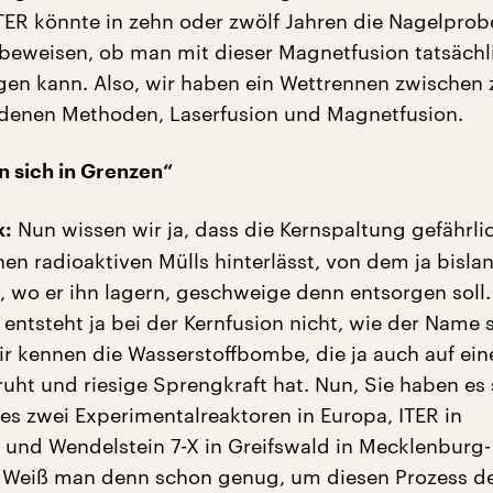
TER könnte in zehn oder zwölf Jahren die Nagelprob
 beweisen, ob man mit dieser Magnetfusion tatsächl
gen kann. Also, wir haben ein Wettrennen zwischen 
denen Methoden, Laserfusion und Magnetfusion.
en sich in Grenzen“
Nun wissen wir ja, dass die Kernspaltung gefährlic
k:
en radioaktiven Mülls hinterlässt, von dem ja bisla
 wo er ihn lagern, geschweige denn entsorgen soll. 
 entsteht ja bei der Kernfusion nicht, wie der Name
wir kennen die Wasserstoffbombe, die ja auch auf ein
ruht und riesige Sprengkraft hat. Nun, Sie haben es
 es zwei Experimentalreaktoren in Europa, ITER in
 und Wendelstein 7-X in Greifswald in Mecklenburg-
Weiß man denn schon genug, um diesen Prozess d