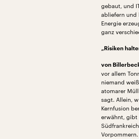
gebaut, und I
abliefern und
Energie erzeu
ganz verschie
„Risiken halt
von Billerbec
vor allem Tonn
niemand weiß,
atomarer Müll
sagt. Allein, 
Kernfusion be
erwähnt, gibt
Südfrankreich
Vorpommern. 