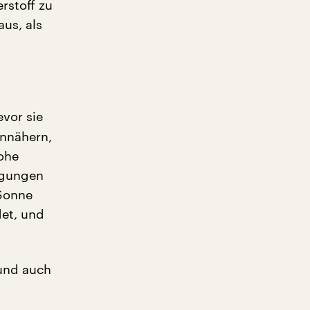
rstoff zu
us, als
vor sie
Annähern,
ohe
ngungen
 Sonne
det, und
und auch