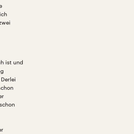
e
ich
zwei
h ist und
ng
Derlei
 schon
er
 schon
er