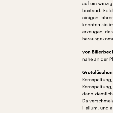
auf ein winzi
bestand. Solc
einigen Jahre
konnten sie i
erzeugen, das
herausgekomme
von Billerbec
nahe an der Ph
Grotelüschen
Kernspaltung,
Kernspaltung,
dann ziemlich 
Da verschmelz
Helium, und a