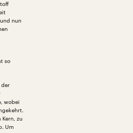
toff
eit
, und nun
hen
t so
 der
r
e, wobei
umgekehrt.
 Kern, zu
pp. Um