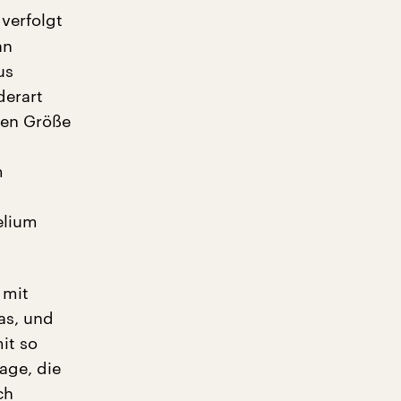
 verfolgt
an
us
derart
chen Größe
m
elium
 mit
as, und
it so
age, die
ch