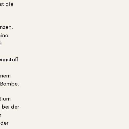
st die
enzen,
eine
ch
ennstoff
einem
e Bombe.
itium
 bei der
n
oder