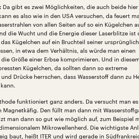
Da gibt es zwei Möglichkeiten, die auch beide hier
:
ann es also wie in den USA versuchen, da feuert m
aserstrahlen von allen Seiten auf so ein Kügelchen a
nd die Wucht und die Energie dieser Laserblitze ist 
e das Kügelchen auf ein Bruchteil seiner ursprüngli
en, in etwa dem Verhältnis, als würde man einen
f die Größe einer Erbse komprimieren. Und in diese
essten Kügelchen, da sollten dann so extreme
und Drücke herrschen, dass Wasserstoff dann zu H
 kann.
thode funktioniert ganz anders. Da versucht man es
n Magnetkäfig. Den füllt man dann mit Wasserstoffg
izt man dann so gut wie möglich auf, zum Beispiel m
rdimensionalem Mikrowellenherd. Die wichtigste Anl
eig baut, heißt ITER und wird gerade in Südfrankrei