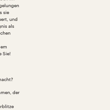
 gelungen
s sie
uert, und
nis als
lichen
 dem
 Sie!
macht?
mmen, der
rblitze