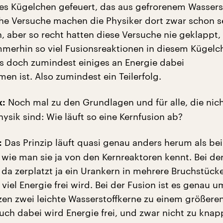
ges Kügelchen gefeuert, das aus gefrorenem Wassers
he Versuche machen die Physiker dort zwar schon s
n, aber so recht hatten diese Versuche nie geklappt
mmerhin so viel Fusionsreaktionen in diesem Kügelc
s doch zumindest einiges an Energie dabei
n ist. Also zumindest ein Teilerfolg.
Noch mal zu den Grundlagen und für alle, die nich
k:
ysik sind: Wie läuft so eine Kernfusion ab?
Das Prinzip läuft quasi genau anders herum als bei
:
 wie man sie ja von den Kernreaktoren kennt. Bei de
 da zerplatzt ja ein Urankern in mehrere Bruchstück
viel Energie frei wird. Bei der Fusion ist es genau 
en zwei leichte Wasserstoffkerne zu einem größeren
uch dabei wird Energie frei, und zwar nicht zu kna