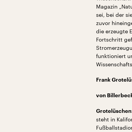
Magazin „Natu
sei, bei der 
zuvor hineing
die erzeugte 
Fortschritt ge
Stromerzeugun
funktioniert u
Wissenschafts
Frank Grotel
von Billerbec
Grotelüschen
steht in Kalifo
Fußballstadion