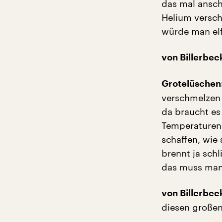
das mal ansch
Helium versch
würde man elf
von Billerbec
Grotelüschen
verschmelzen 
da braucht es
Temperaturen
schaffen, wie
brennt ja schl
das muss man 
von Billerbec
diesen großen