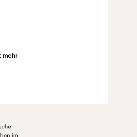
it mehr
ische
ben im