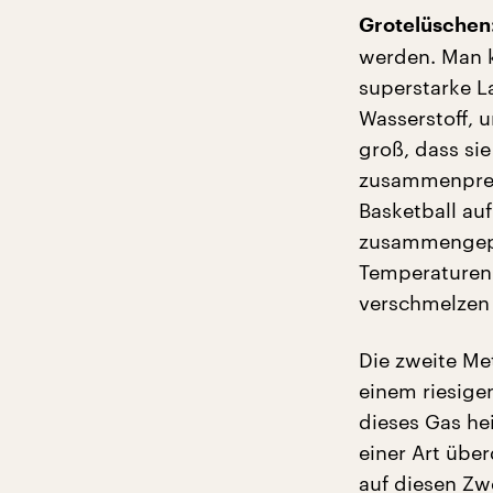
Grotelüschen
werden. Man k
superstarke L
Wasserstoff, u
groß, dass si
zusammenpress
Basketball au
zusammengepr
Temperaturen 
verschmelzen
Die zweite Me
einem riesige
dieses Gas he
einer Art übe
auf diesen Zw