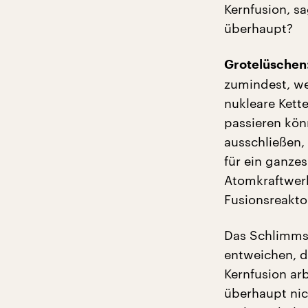
Kernfusion, sa
überhaupt?
Grotelüschen
zumindest, we
nukleare Kette
passieren könn
ausschließen,
für ein ganzes
Atomkraftwerk
Fusionsreakto
Das Schlimmst
entweichen, d
Kernfusion ar
überhaupt nic