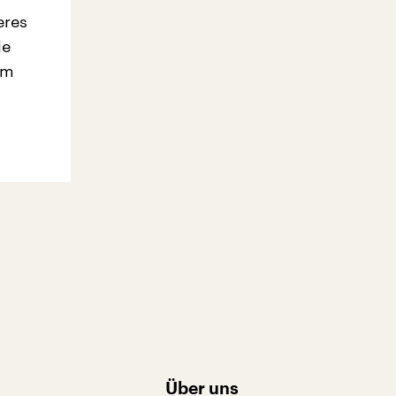
eres
ie
em
Über uns