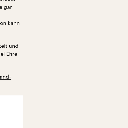
e gar
ion kann
keit und
el Ehre
and-