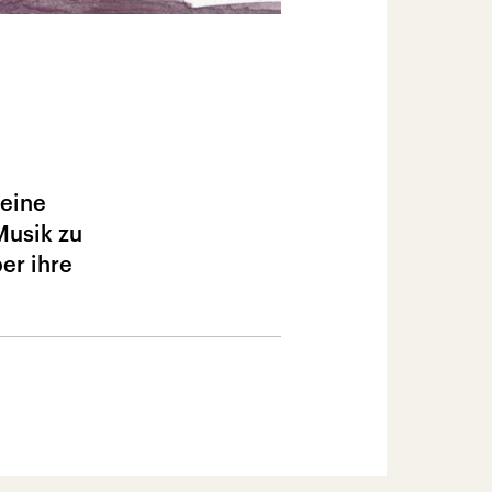
seine
Musik zu
er ihre