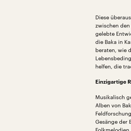
Diese überaus
zwischen den 
gelebte Entwi
die Baka in K
beraten, wie d
Lebensbedingu
helfen, die tr
Einzigartige
Musikalisch ge
Alben von Bak
Feldforschung
Gesänge der B
Folkmelodien 