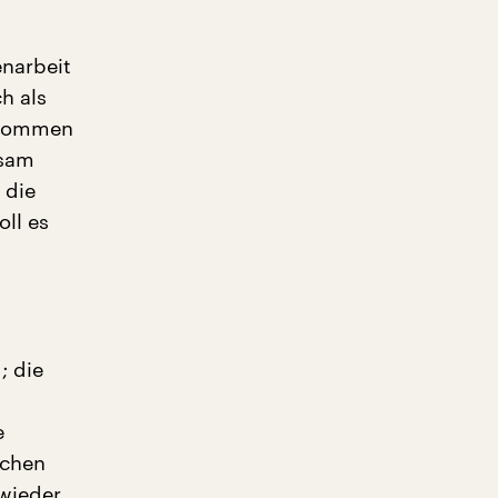
narbeit
h als
bekommen
nsam
 die
ll es
; die
e
schen
wieder