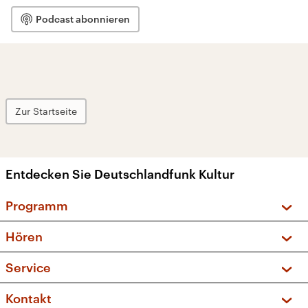
Podcast abonnieren
Zur Startseite
Entdecken Sie Deutschlandfunk Kultur
Programm
Vorschau und Rückschau
Hören
Sendungen und Podcasts
Livestream
Service
Musikliste
Frequenzen (UKW + DAB+)
FAQ
Kontakt
Kakadu – Das Kinderprogramm