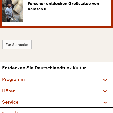
Forscher entdecken Großstatue von
Ramses II.
Zur Startseite
Entdecken Sie Deutschlandfunk Kultur
Programm
Vorschau und Rückschau
Hören
Sendungen und Podcasts
Livestream
Service
Musikliste
Frequenzen (UKW + DAB+)
FAQ
Kakadu – Das Kinderprogramm