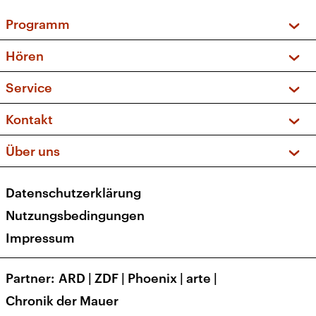
Programm
Vorschau und Rückschau
Hören
Sendungen und Podcasts
Livestream
Service
Musikliste
Frequenzen (UKW + DAB+)
FAQ
Kontakt
Kakadu – Das Kinderprogramm
Apps
Archiv
Hörerservice
Über uns
Newsletter
Social Media
Deutschlandradio
RSS
Datenschutzerklärung
Presse
Veranstaltungen
Nutzungsbedingungen
Karriere
Impressum
Transparenz
Korrekturen und Richtigstellungen
Partner
ARD
|
ZDF
|
Phoenix
|
arte
|
Barrierefreiheit
Chronik der Mauer