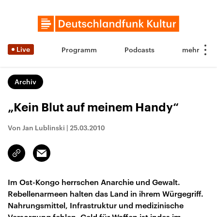
Live
Programm
Podcasts
Archiv
„Kein Blut auf meinem Handy“
Von Jan Lublinski
|
25.03.2010
Email
Link
kopieren/teilen
Im Ost-Kongo herrschen Anarchie und Gewalt.
Rebellenarmeen halten das Land in ihrem Würgegriff.
Nahrungsmittel, Infrastruktur und medizinische
Versorgung fehlen. Geld für Waffen ist indes im