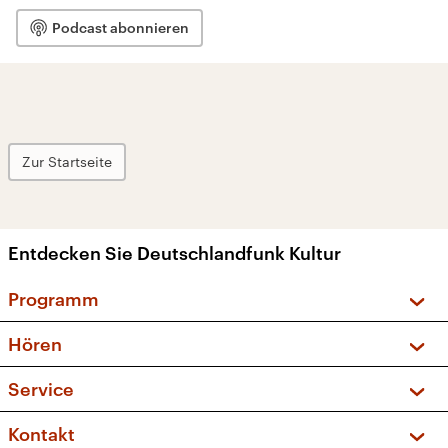
Podcast abonnieren
Zur Startseite
Entdecken Sie Deutschlandfunk Kultur
Programm
Vorschau und Rückschau
Hören
Sendungen und Podcasts
Livestream
Service
Musikliste
Frequenzen (UKW + DAB+)
FAQ
Kontakt
Kakadu – Das Kinderprogramm