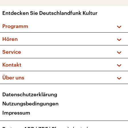
Entdecken Sie Deutschlandfunk Kultur
Programm
Vorschau und Rückschau
Hören
Sendungen und Podcasts
Livestream
Service
Musikliste
Frequenzen (UKW + DAB+)
FAQ
Kontakt
Kakadu – Das Kinderprogramm
Apps
Archiv
Hörerservice
Über uns
Newsletter
Social Media
Deutschlandradio
RSS
Datenschutzerklärung
Presse
Veranstaltungen
Nutzungsbedingungen
Karriere
Impressum
Transparenz
Korrekturen und Richtigstellungen