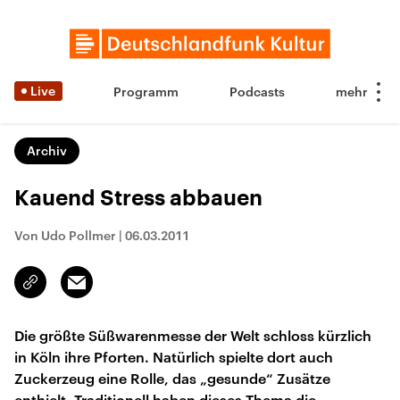
Live
Programm
Podcasts
Archiv
Kauend Stress abbauen
Von Udo Pollmer
|
06.03.2011
Email
Link
kopieren/teilen
Die größte Süßwarenmesse der Welt schloss kürzlich
in Köln ihre Pforten. Natürlich spielte dort auch
Zuckerzeug eine Rolle, das „gesunde“ Zusätze
enthielt. Traditionell haben dieses Thema die