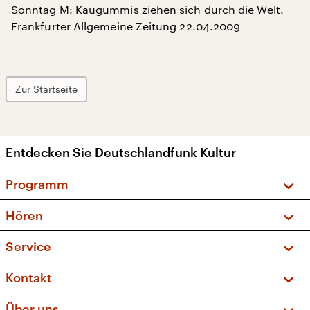
Sonntag M: Kaugummis ziehen sich durch die Welt.
Frankfurter Allgemeine Zeitung 22.04.2009
Zur Startseite
Entdecken Sie Deutschlandfunk Kultur
Programm
Vorschau und Rückschau
Hören
Sendungen und Podcasts
Livestream
Service
Musikliste
Frequenzen (UKW + DAB+)
FAQ
Kontakt
Kakadu – Das Kinderprogramm
Apps
Archiv
Hörerservice
Über uns