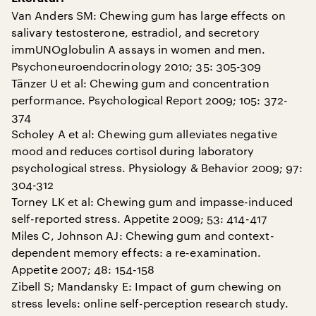
Van Anders SM: Chewing gum has large effects on
salivary testosterone, estradiol, and secretory
immUNOglobulin A assays in women and men.
Psychoneuroendocrinology 2010; 35: 305-309
Tänzer U et al: Chewing gum and concentration
performance. Psychological Report 2009; 105: 372-
374
Scholey A et al: Chewing gum alleviates negative
mood and reduces cortisol during laboratory
psychological stress. Physiology & Behavior 2009; 97:
304-312
Torney LK et al: Chewing gum and impasse-induced
self-reported stress. Appetite 2009; 53: 414-417
Miles C, Johnson AJ: Chewing gum and context-
dependent memory effects: a re-examination.
Appetite 2007; 48: 154-158
Zibell S; Mandansky E: Impact of gum chewing on
stress levels: online self-perception research study.