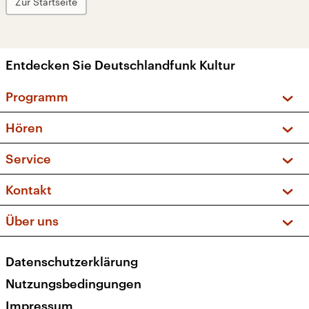
Zur Startseite
Entdecken Sie Deutschlandfunk Kultur
Programm
Vorschau und Rückschau
Hören
Sendungen und Podcasts
Livestream
Service
Musikliste
Frequenzen (UKW + DAB+)
FAQ
Kontakt
Kakadu – Das Kinderprogramm
Apps
Archiv
Hörerservice
Über uns
Newsletter
Social Media
Deutschlandradio
RSS
Datenschutzerklärung
Presse
Veranstaltungen
Nutzungsbedingungen
Karriere
Impressum