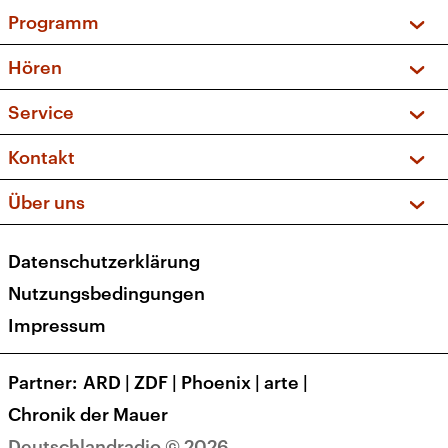
Programm
Vorschau und Rückschau
Hören
Sendungen und Podcasts
Livestream
Service
Musikliste
Frequenzen (UKW + DAB+)
FAQ
Kontakt
Kakadu – Das Kinderprogramm
Apps
Archiv
Hörerservice
Über uns
Newsletter
Social Media
Deutschlandradio
RSS
Datenschutzerklärung
Presse
Veranstaltungen
Nutzungsbedingungen
Karriere
Impressum
Transparenz
Korrekturen und Richtigstellungen
Partner
ARD
|
ZDF
|
Phoenix
|
arte
|
Barrierefreiheit
Chronik der Mauer
Deutschlandradio © 2026