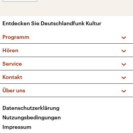
Entdecken Sie Deutschlandfunk Kultur
Programm
Vorschau und Rückschau
Hören
Sendungen und Podcasts
Livestream
Service
Musikliste
Frequenzen (UKW + DAB+)
FAQ
Kontakt
Kakadu – Das Kinderprogramm
Apps
Archiv
Hörerservice
Über uns
Newsletter
Social Media
Deutschlandradio
RSS
Datenschutzerklärung
Presse
Veranstaltungen
Nutzungsbedingungen
Karriere
Impressum
Transparenz