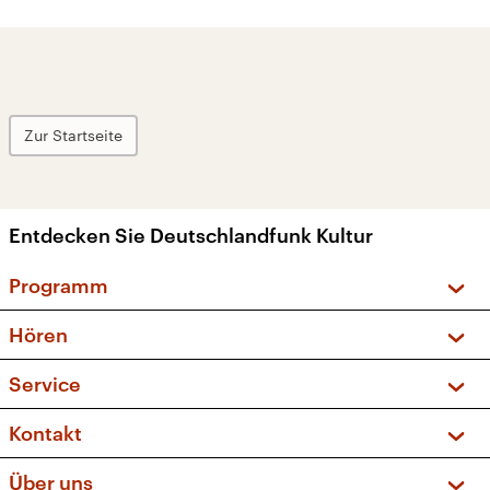
Zur Startseite
Entdecken Sie Deutschlandfunk Kultur
Programm
Vorschau und Rückschau
Hören
Sendungen und Podcasts
Livestream
Service
Musikliste
Frequenzen (UKW + DAB+)
FAQ
Kontakt
Kakadu – Das Kinderprogramm
Apps
Archiv
Hörerservice
Über uns