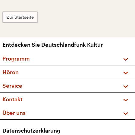
Zur Startseite
Entdecken Sie Deutschlandfunk Kultur
Programm
Vorschau und Rückschau
Hören
Sendungen und Podcasts
Livestream
Service
Musikliste
Frequenzen (UKW + DAB+)
FAQ
Kontakt
Kakadu – Das Kinderprogramm
Apps
Archiv
Hörerservice
Über uns
Newsletter
Social Media
Deutschlandradio
RSS
Datenschutzerklärung
Presse